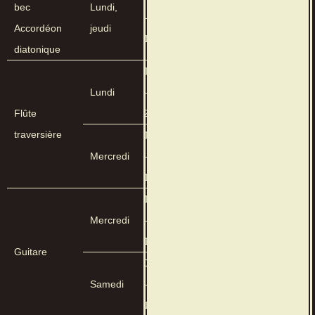
bec
Lundi,
–
Accordéon
jeudi
18h00
diatonique
16h15
Lundi
–
Flûte
20h00
traversière
14h15
Mercredi
–
17h45
13h00
Mercredi
–
15h00
Guitare
08h30
Samedi
–
12h30