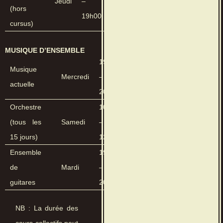
Jeudi
–
(hors
19h00
cursus)
MUSIQUE D’ENSEMBLE
19h30
Musique
Mercredi
–
actuelle
20h30
Orchestre
10h30
(tous les
Samedi
–
15 jours)
12h30
Ensemble
19h00
de
Mardi
–
guitares
20h00
NB : La durée des