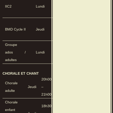
IIC2
Lundi
–
19h45
20h00
BMD Cycle II
Jeudi
–
21h00
Groupe
19h45
ados /
Lundi
–
adultes
20h45
CHORALE ET CHANT
20h00
Chorale
Jeudi
–
adulte
21h00
Chorale
18h30
enfant