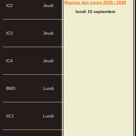
Reprise des cours 2025 / 2026
IC2
Jeudi
–
lundi 15 septembre
19h00
18h30
IC3
Jeudi
–
20h00
18h30
IC4
Jeudi
–
19h30
18h00
BMD
Lundi
–
19h00
20h00
IIC1
Lundi
–
20h45
19h00