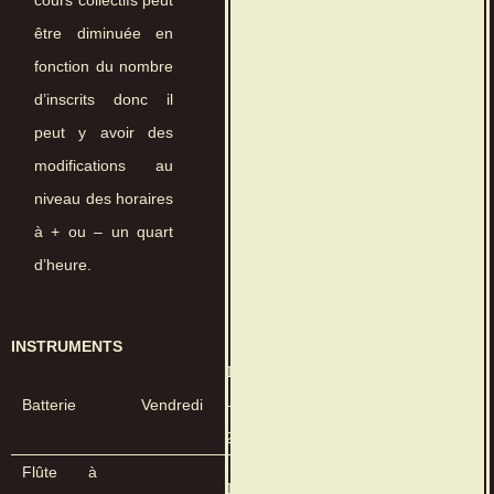
cours collectifs peut
être diminuée en
fonction du nombre
d’inscrits donc il
peut y avoir des
modifications au
niveau des horaires
à + ou – un quart
d’heure.
INSTRUMENTS
15h30
Batterie
Vendredi
–
20h30
Flûte à
16h15