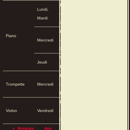
14h00
Lundi,
–
Mardi
20h45
13h00
Piano
Mercredi
–
20h45
Avant
Jeudi
17h30
17h00
Trompette
Mercredi
–
19h30
15h00
Violon
Vendredi
–
20h30
Horaires des