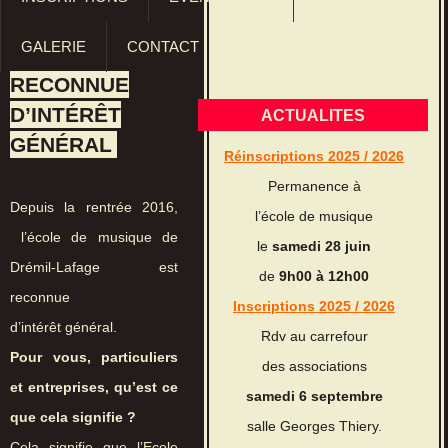
GALERIE
CONTACT
RECONNUE
D’INTÉRÊT
ACTUALITES
GÉNÉRAL
Réinscriptions 2025 / 2026
Permanence à
Depuis la rentrée 2016,
l’école de musique
l’école de musique de
le
samedi 28 juin
Drémil-Lafage est
de
9h00 à 12h00
reconnue
Inscriptions 2025 / 2026
d’intérêt général.
Rdv au carrefour
Pour vous, particuliers
des associations
et entreprises, qu’est ce
samedi 6 septembre
que cela signifie ?
salle Georges Thiery.
Cela signifie que l’Ecole